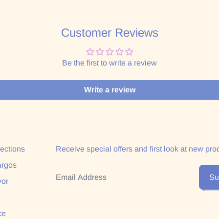
Customer Reviews
Be the first to write a review
Write a review
lections
Receive special offers and first look at new pro
argos
Email Address
Su
yor
ce