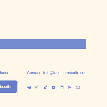
ducts.
Contact - info@lasombrastudio.com
bscribe