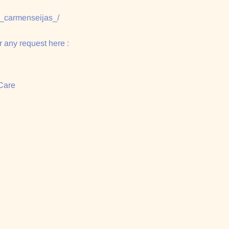
/_carmenseijas_/
 any request here :
Care