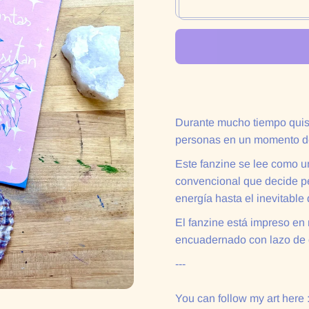
Durante mucho tiempo quise
personas en un momento de
Este fanzine se lee como u
convencional que decide p
energía hasta el inevitable
El fanzine está impreso en 
encuadernado con lazo de c
---
You can follow my art here 