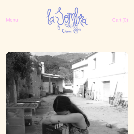
Menu
Cart (
0
)