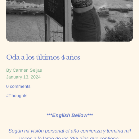
Oda a los últimos 4 años
By Carmen Seijas
January 13, 2024
0 comments
#Thoughts
***English Bellow***
Según mi visión personal el año comienza y termina mil
veces a lo largo de los 365 días que contiene.